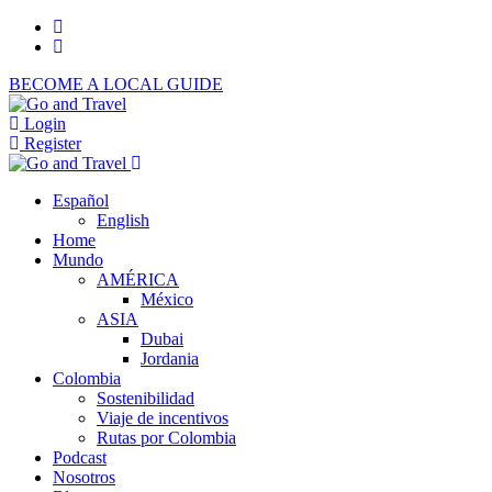
BECOME A LOCAL GUIDE
Login
Register
Español
English
Home
Mundo
AMÉRICA
México
ASIA
Dubai
Jordania
Colombia
Sostenibilidad
Viaje de incentivos
Rutas por Colombia
Podcast
Nosotros