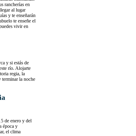
us rancherías en
legar al lugar
uías y te enseñarán
buelo te enseñe el
puedes vivir en
ca y si estás de
ste río. Alojarte
ria regia, la
y terminar la noche
ia
5 de enero y del
ta época y
r, el clima