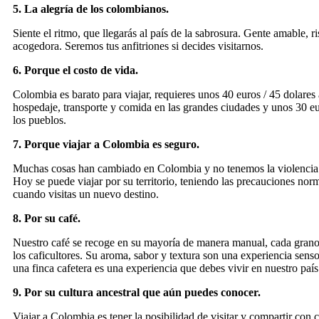
5. La alegría de los colombianos.
Siente el ritmo, que llegarás al país de la sabrosura. Gente amable, ri
acogedora. Seremos tus anfitriones si decides visitarnos.
6. Porque el costo de vida.
Colombia es barato para viajar, requieres unos 40 euros / 45 dolares a
hospedaje, transporte y comida en las grandes ciudades y unos 30 eu
los pueblos.
7. Porque viajar a Colombia es seguro.
Muchas cosas han cambiado en Colombia y no tenemos la violencia 
Hoy se puede viajar por su territorio, teniendo las precauciones nor
cuando visitas un nuevo destino.
8. Por su café.
Nuestro café se recoge en su mayoría de manera manual, cada grano
los caficultores. Su aroma, sabor y textura son una experiencia sensor
una finca cafetera es una experiencia que debes vivir en nuestro país
9. Por su cultura ancestral que aún puedes conocer.
Viajar a Colombia es tener la posibilidad de visitar y compartir con c