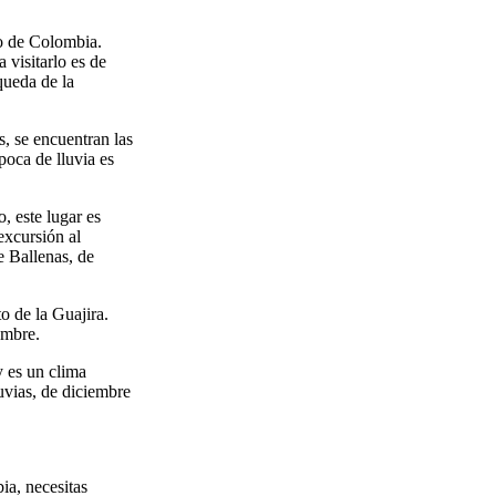
co de Colombia.
 visitarlo es de
queda de la
s, se encuentran las
poca de lluvia es
, este lugar es
excursión al
e Ballenas, de
o de la Guajira.
embre.
 es un clima
uvias, de diciembre
ia, necesitas