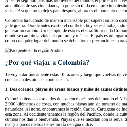
Al ser el segundo país más biodiverso del mundo, el primero en aves
amabilidad de sus ciudadanos, lo pone sin duda en el próximo desti
visitar. Así que no lo dejes para después, ahora es el momento de co
Colombia ha luchado de manera incansable por superar su lado oscu
y de guerra. Donde antes existió el conflicto, hoy se está trabajand
generar un cambio. Un ejemplo de esto es el Graffitour en la Comu
donde se cambió la violencia por arte y música. El país es un lugar
como cualquier lugar del mundo se deben tomar precauciones para vi
¿Por qué viajar a Colombia?
Te voy a dar únicamente estas 10 razones y luego que vuelvas de vis
cuentas cuáles otras encontrastes tú.
1. Dos océanos, playas de arena blanca y miles de azules distinto
Colombia tiene acceso a dos de los cinco océanos del mundo el Atlán
2.900 kilómetros de costa, con muchas playas aún sin turismo de ma
naturaleza. Al norte, encontramos la región Caribe, Cartagena de Ind
esta zona. Al occidente tenemos la región del Pacifico, donde la cultu
cumbia nos dan la bienvenida. Playas que se mezclan con la selva, d
mar y a pocos metros tienes un río de agua dulce.