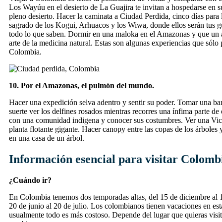
Los Wayúu en el desierto de La Guajira te invitan a hospedarse en s
pleno desierto. Hacer la caminata a Ciudad Perdida, cinco días para l
sagrado de los Kogui, Arhuacos y los Wiwa, donde ellos serán tus g
todo lo que saben. Dormir en una maloka en el Amazonas y que un a
arte de la medicina natural. Estas son algunas experiencias que sólo 
Colombia.
10. Por el Amazonas, el pulmón del mundo.
Hacer una expedición selva adentro y sentir su poder. Tomar una bar
suerte ver los delfines rosados mientras recorres una ínfima parte de e
con una comunidad indigena y conocer sus costumbres. Ver una Victo
planta flotante gigante. Hacer canopy entre las copas de los árboles 
en una casa de un árbol.
Información esencial para visitar Colomb
¿Cuándo ir?
En Colombia tenemos dos temporadas altas, del 15 de diciembre al 1
20 de junio al 20 de julio. Los colombianos tienen vacaciones en es
usualmente todo es más costoso. Depende del lugar que quieras visita