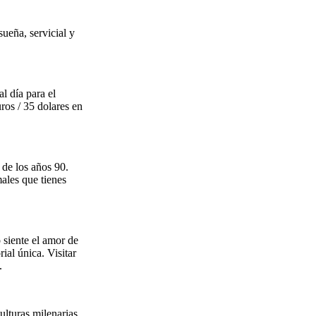
sueña, servicial y
l día para el
ros / 35 dolares en
de los años 90.
males que tienes
 siente el amor de
ial única. Visitar
.
ulturas milenarias.