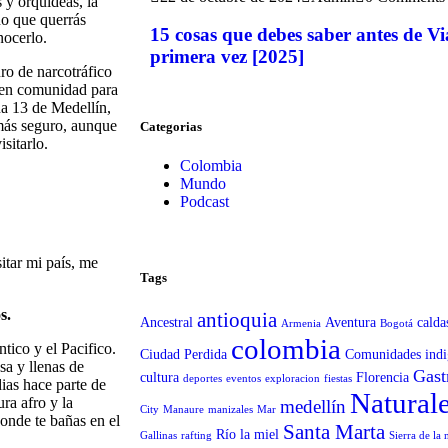
 y orquídeas, la
no que querrás
15 cosas que debes saber antes de V
nocerlo.
primera vez [2025]
ro de narcotráfico
o en comunidad para
na 13 de Medellín,
 más seguro, aunque
Categorias
sitarlo.
Colombia
Mundo
Podcast
itar mi país, me
Tags
s.
antioquia
Ancestral
Aventura
calda
Armenia
Bogotá
colombia
tico y el Pacifico.
Ciudad Perdida
Comunidades indi
sa y llenas de
Gast
cultura
Florencia
deportes
eventos
exploracion
fiestas
ias hace parte de
Natural
ra afro y la
medellín
City
Manaure
manizales
Mar
onde te bañas en el
Santa Marta
Río la miel
Gallinas
rafting
Sierra de la