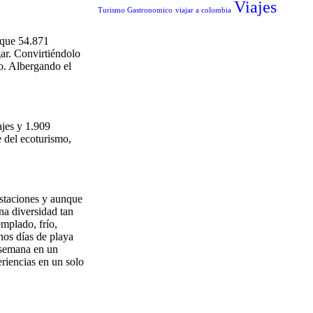
Viajes
Turismo Gastronomico
viajar a colombia
 que 54.871
gar. Convirtiéndolo
o. Albergando el
ajes y 1.909
e del ecoturismo,
estaciones y aunque
na diversidad tan
emplado, frío,
nos días de playa
a semana en un
eriencias en un solo