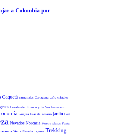
iajar a Colombia por
Caquetá
s
carnavales
Cartagena
caño cristales
genas
Corales del Rosario y de San bernarndo
ronomía
jardín
Guajira
Islas del rosario
Lost
eza
Nevados
Norcasia
Pereira
platos
Punta
Trekking
 macarena
Sierra Nevada
Teyuna