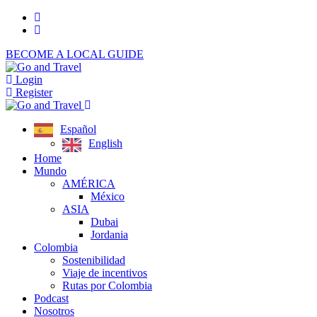
BECOME A LOCAL GUIDE
Login
Register
Español
English
Home
Mundo
AMÉRICA
México
ASIA
Dubai
Jordania
Colombia
Sostenibilidad
Viaje de incentivos
Rutas por Colombia
Podcast
Nosotros