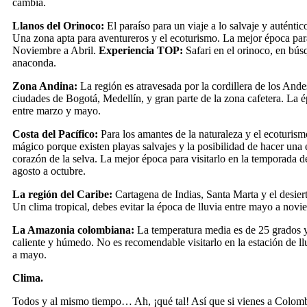
cambia.
Llanos del Orinoco:
El paraíso para un viaje a lo salvaje y auténti
Una zona apta para aventureros y el ecoturismo. La mejor época para
Noviembre a Abril.
Experiencia TOP:
Safari en el orinoco, en bús
anaconda.
Zona Andina:
La región es atravesada por la cordillera de los Ande
ciudades de Bogotá, Medellín, y gran parte de la zona cafetera. La é
entre marzo y mayo.
Costa del Pacífico:
Para los amantes de la naturaleza y el ecoturismo
mágico porque existen playas salvajes y la posibilidad de hacer una 
corazón de la selva. La mejor época para visitarlo en la temporada d
agosto a octubre.
La región del Caribe:
Cartagena de Indias, Santa Marta y el desiert
Un clima tropical, debes evitar la época de lluvia entre mayo a novi
La Amazonia colombiana:
La temperatura media es de 25 grados y
caliente y húmedo. No es recomendable visitarlo en la estación de ll
a mayo.
Clima.
Todos y al mismo tiempo… Ah, ¡qué tal! Así que si vienes a Colomb