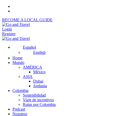
BECOME A LOCAL GUIDE
Login
Register
Español
English
Home
Mundo
AMÉRICA
México
ASIA
Dubai
Jordania
Colombia
Sostenibilidad
Viaje de incentivos
Rutas por Colombia
Podcast
Nosotros