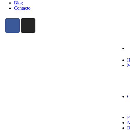
Blog
Contacto
H
M
C
P
N
B