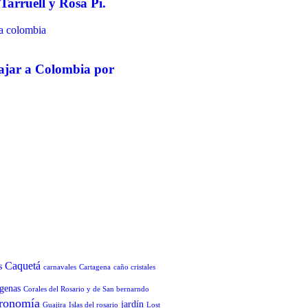
 Tarruell y Rosa Pi.
iajar a Colombia por
Caquetá
s
carnavales
Cartagena
caño cristales
genas
Corales del Rosario y de San bernarndo
ronomía
jardín
Guajira
Islas del rosario
Lost