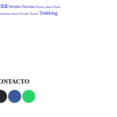
eza
Nevados
Norcasia
Pereira
platos
Punta
Trekking
 macarena
Sierra Nevada
Teyuna
ONTACTO