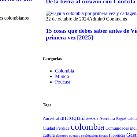
De la tierra al corazón con Contxita
tos colombianos
22 de octubre de 2024
Admin
0 Comments
15 cosas que debes saber antes de V
primera vez [2025]
Categorias
Colombia
Mundo
Podcast
Tags
antioquia
Ancestral
Aventura
calda
Armenia
Bogotá
colombia
Ciudad Perdida
Comunidades indi
Gast
cultura
Florencia
deportes
eventos
exploracion
fiestas