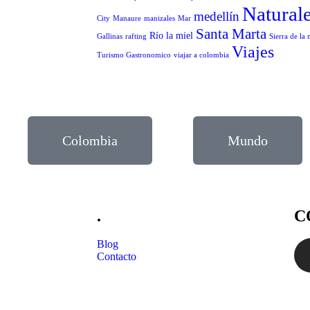
Natural
medellín
City
Manaure
manizales
Mar
Santa Marta
Río la miel
Gallinas
rafting
Sierra de la
Viajes
Turismo Gastronomico
viajar a colombia
Colombia
Mundo
.
C
Blog
Contacto