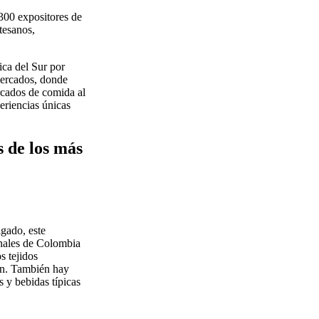
300 expositores de
rtesanos,
ca del Sur por
mercados, donde
rcados de comida al
eriencias únicas
 de los más
igado, este
ionales de Colombia
s tejidos
ión. También hay
s y bebidas típicas