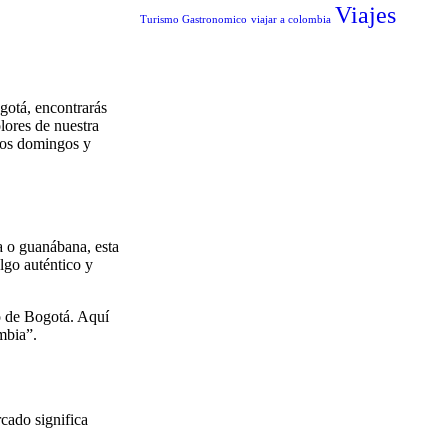
Viajes
Turismo Gastronomico
viajar a colombia
gotá, encontrarás
olores de nuestra
Los domingos y
a o guanábana, esta
lgo auténtico y
o de Bogotá. Aquí
mbia”.
rcado significa