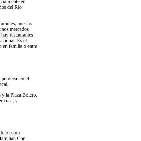
icialmente en
dos del Río
urantes, puestos
gunos mercados
 hay restaurantes
acional. Es el
 en familia o entre
 perderse en el
ocal.
 y la Plaza Botero,
r cosa, y
.
lejo es un
familiar. Con