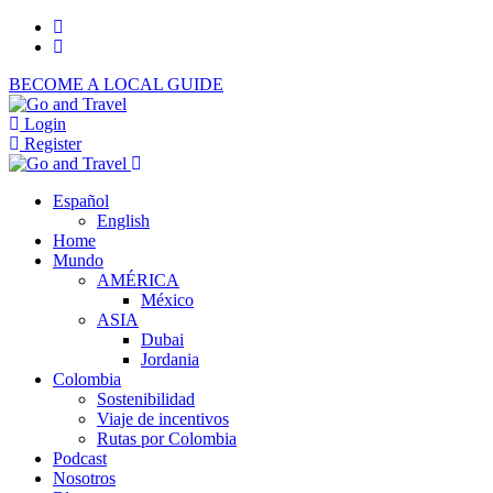
BECOME A LOCAL GUIDE
Login
Register
Español
English
Home
Mundo
AMÉRICA
México
ASIA
Dubai
Jordania
Colombia
Sostenibilidad
Viaje de incentivos
Rutas por Colombia
Podcast
Nosotros