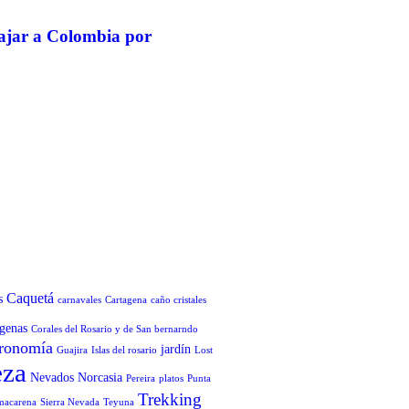
iajar a Colombia por
Caquetá
s
carnavales
Cartagena
caño cristales
genas
Corales del Rosario y de San bernarndo
ronomía
jardín
Guajira
Islas del rosario
Lost
eza
Nevados
Norcasia
Pereira
platos
Punta
Trekking
 macarena
Sierra Nevada
Teyuna