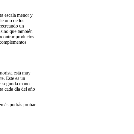
na escala menor y
 de uno de los
 recreando un
, sino que también
ncontrar productos
y complementos
norista está muy
e. Este es un
 de segunda mano
una cada día del año
además podrás probar