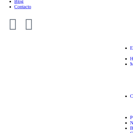
Blog
Contacto
E
H
M
C
P
N
B