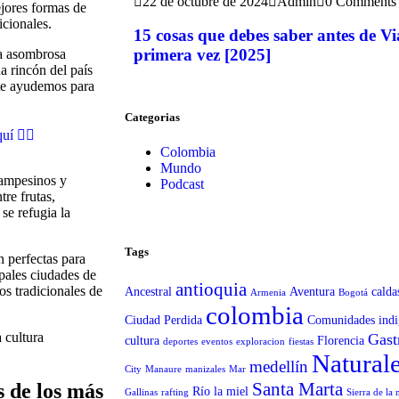
22 de octubre de 2024
Admin
0 Comments
jores formas de
icionales.
15 cosas que debes saber antes de V
primera vez [2025]
na asombrosa
a rincón del país
 te ayudemos para
Categorias
uí 👈🏼
Colombia
Mundo
campesinos y
Podcast
re frutas,
se refugia la
Tags
n perfectas para
pales ciudades de
antioquia
s tradicionales de
Ancestral
Aventura
calda
Armenia
Bogotá
.
colombia
Ciudad Perdida
Comunidades indi
 cultura
Gast
cultura
Florencia
deportes
eventos
exploracion
fiestas
Natural
medellín
City
Manaure
manizales
Mar
Santa Marta
 de los más
Río la miel
Gallinas
rafting
Sierra de la