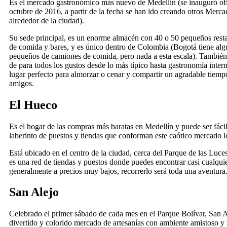
Es el mercado gastronómico más nuevo de Medellín (se inauguró of
octubre de 2016, a partir de la fecha se han ido creando otros Merca
alrededor de la ciudad).
Su sede principal, es un enorme almacén con 40 o 50 pequeños resta
de comida y bares, y es único dentro de Colombia (Bogotá tiene al
pequeños de camiones de comida, pero nada a esta escala). También
de para todos los gustos desde lo más típico hasta gastronomía intern
lugar perfecto para almorzar o cenar y compartir un agradable tiempo
amigos.
El Hueco
Es el hogar de las compras más baratas en Medellín y puede ser fácil
laberinto de puestos y tiendas que conforman este caótico mercado l
Está ubicado en el centro de la ciudad, cerca del Parque de las Luces
es una red de tiendas y puestos donde puedes encontrar casi cualquie
generalmente a precios muy bajos, recorrerlo será toda una aventura
San Alejo
Celebrado el primer sábado de cada mes en el Parque Bolívar, San A
divertido y colorido mercado de artesanías con ambiente amistoso y 