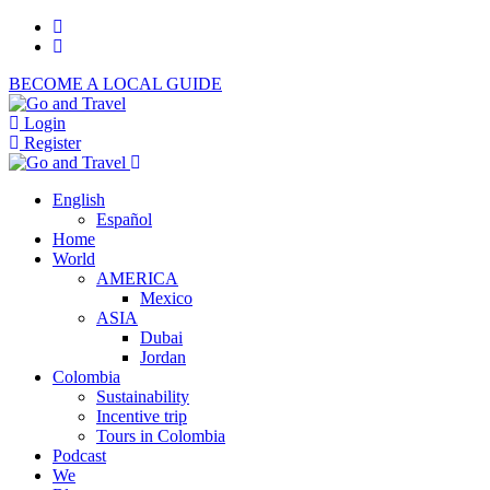
BECOME A LOCAL GUIDE
Login
Register
English
Español
Home
World
AMERICA
Mexico
ASIA
Dubai
Jordan
Colombia
Sustainability
Incentive trip
Tours in Colombia
Podcast
We