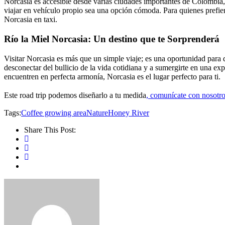
Norcasia es accesible desde varias ciudades importantes de Colombia
viajar en vehículo propio sea una opción cómoda. Para quienes prefier
Norcasia en taxi.
Río la Miel Norcasia: Un destino que te Sorprenderá
Visitar Norcasia es más que un simple viaje; es una oportunidad para 
desconectar del bullicio de la vida cotidiana y a sumergirte en una ex
encuentren en perfecta armonía, Norcasia es el lugar perfecto para ti.
Este road trip podemos diseñarlo a tu medida
,
comunícate con nosotro
Tags:
Coffee growing area
Nature
Honey River
Share This Post: