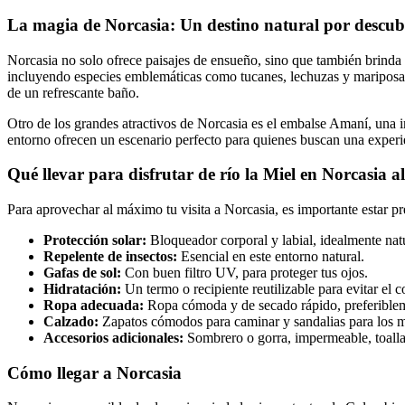
La magia de Norcasia: Un destino natural por descub
Norcasia no solo ofrece paisajes de ensueño, sino que también brinda l
incluyendo especies emblemáticas como tucanes, lechuzas y mariposas 
de un refrescante baño.
Otro de los grandes atractivos de Norcasia es el embalse Amaní, una im
entorno ofrecen un escenario perfecto para quienes buscan una exper
Qué llevar para disfrutar de río la Miel en Norcasia 
Para aprovechar al máximo tu visita a Norcasia, es importante estar p
Protección solar:
Bloqueador corporal y labial, idealmente natur
Repelente de insectos:
Esencial en este entorno natural.
Gafas de sol:
Con buen filtro UV, para proteger tus ojos.
Hidratación:
Un termo o recipiente reutilizable para evitar el
Ropa adecuada:
Ropa cómoda y de secado rápido, preferibleme
Calzado:
Zapatos cómodos para caminar y sandalias para los 
Accesorios adicionales:
Sombrero o gorra, impermeable, toalla
Cómo llegar a Norcasia