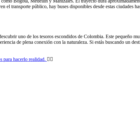
, como Bogotá, Medellín y Manizales. El trayecto dura aproximadamente
en el transporte público, hay buses disponibles desde estas ciudades ha
descubrir uno de los tesoros escondidos de Colombia. Este pequeño munic
periencia de plena conexión con la naturaleza. Si estás buscando un dest
s para hacerlo realidad.
👈🏼