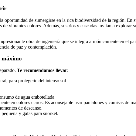
rir
a oportunidad de sumergirse en la rica biodiversidad de la región. En s
de vibrantes colores. Además, sus ríos y cascadas invitan a explorar 
presionante obra de ingeniería que se integra armónicamente en el paisa
iencia de paz y contemplación.
al máximo
reparado.
Te recomendamos llevar
:
al, para protegerte del intenso sol.
 consumo de agua embotellada.
nte en colores claros. Es aconsejable usar pantalones y camisas de ma
momentos de descanso.
 pequeña y gafas para snorkel.