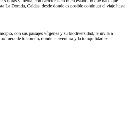
 5 horas y media, con carreteras en buen estado, lo que hace que
sta La Dorada, Caldas, desde donde es posible continuar el viaje hasta
ipio, con sus paisajes vírgenes y su biodiversidad, te invita a
ino fuera de lo común, donde la aventura y la tranquilidad se