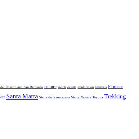
culture
Florence
 del Rosario and San Bernardo
sports
events
exploration
festivals
Santa Marta
Trekking
ver
Sierra de la macarena
Sierra Nevada
Teyuna