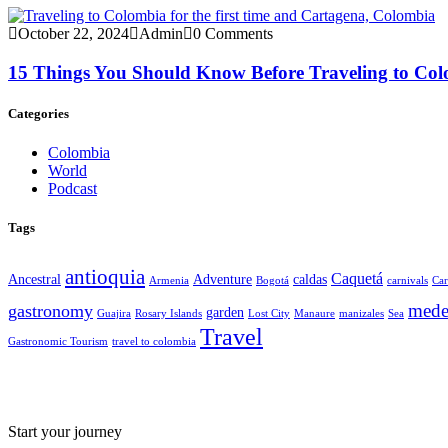
October 22, 2024
Admin
0 Comments
15 Things You Should Know Before Traveling to Colo
Categories
Colombia
World
Podcast
Tags
antioquia
Caquetá
Ancestral
Adventure
caldas
Armenia
Bogotá
carnivals
Car
mede
gastronomy
garden
Guajira
Rosary Islands
Lost City
Manaure
manizales
Sea
Travel
Gastronomic Tourism
travel to colombia
Start your journey