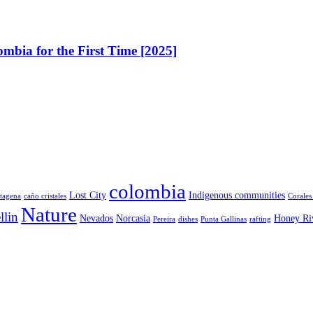
mbia for the First Time [2025]
colombia
Lost City
Indigenous communities
tagena
caño cristales
Corales
Nature
llin
Nevados
Norcasia
Honey Ri
Pereira
dishes
Punta Gallinas
rafting